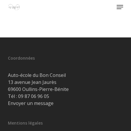
Skip
Menu
to
main
Close
content
Menu
Coordonnées
Auto-école du Bon Conseil
13 avenue Jean Jaurès
69600 Oullins-Pierre-Bénite
Tél :
09 87 06 96 05
Envoyer un message
Mentions légales