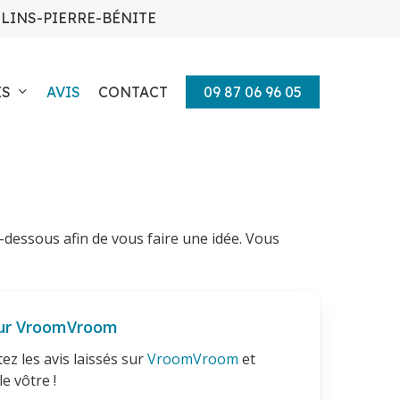
LLINS-PIERRE-BÉNITE
ES
AVIS
CONTACT
09 87 06 96 05
i-dessous afin de vous faire une idée. Vous
sur VroomVroom
ez les avis laissés sur
VroomVroom
et
le vôtre !