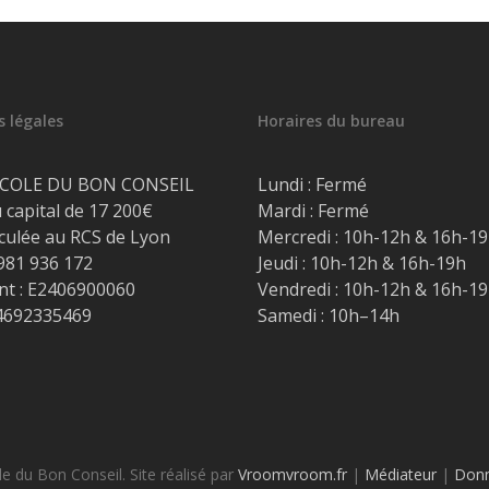
 légales
Horaires du bureau
COLE DU BON CONSEIL
Lundi : Fermé
 capital de 17 200€
Mardi : Fermé
culée au RCS de Lyon
Mercredi : 10h-12h & 16h-1
 981 936 172
Jeudi : 10h-12h & 16h-19h
t : E2406900060
Vendredi : 10h-12h & 16h-1
4692335469
Samedi : 10h–14h
 du Bon Conseil. Site réalisé par
Vroomvroom.fr
|
Médiateur
|
Donn