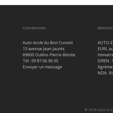
Coordonnées
Mentions
Auto-école du Bon Conseil
AUTO-E
13 avenue Jean Jaurès
EURL au
69600 Oullins-Pierre-Bénite
Immatri
Tél :
09 87 06 96 05
SIREN :
Envoyer un message
Agrémen
NDA : 8
© 2026 Auto-école